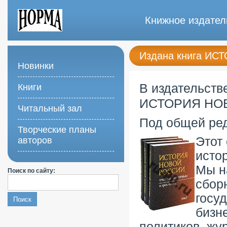
Книжное издател
Издана книга И
Новинки
ТОМАХ
В издательств
Книги
ИСТОРИЯ НО
Читальный зал
Под общей ре
Творческие планы
Этот
авторов
исто
Мы н
Поиск по сайту:
сбор
госу
бизн
политиков, жу