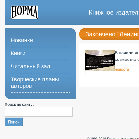
Книжное издател
Закончено "Ленин
Новинки
Книги
В начале я
совместно 
Читальный зал
новости
Творческие планы
авторов
Поиск по сайту:
© 1991-2019 Книжное издательств