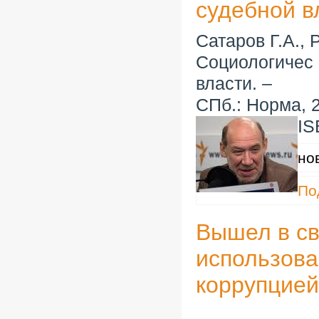
судебной в
Сатаров Г.А.,
Социологичес 
власти. –
СПб.: Норма, 2
IS
но
По
Вышел в св
использова
коррупцией