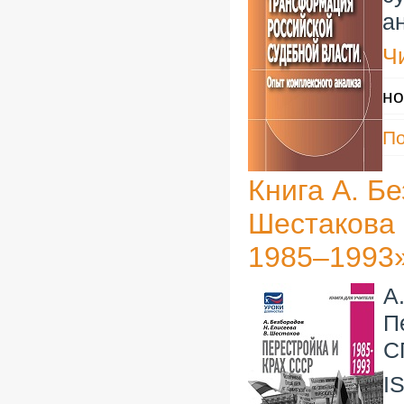
а
Ч
но
П
Книга А. Б
Шестакова 
1985–1993
А
П
С
I