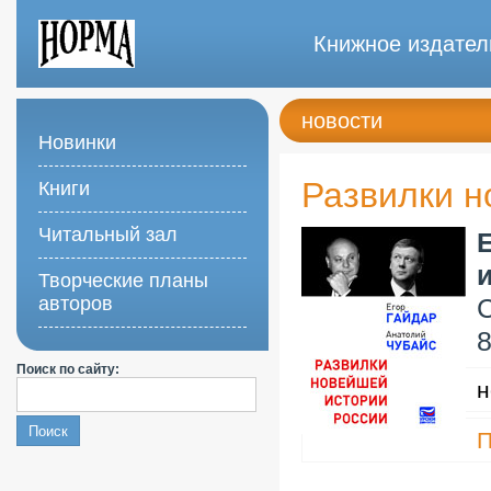
Книжное издател
новости
Новинки
Развилки н
Книги
Читальный зал
Творческие планы
авторов
С
8
Поиск по сайту:
н
П