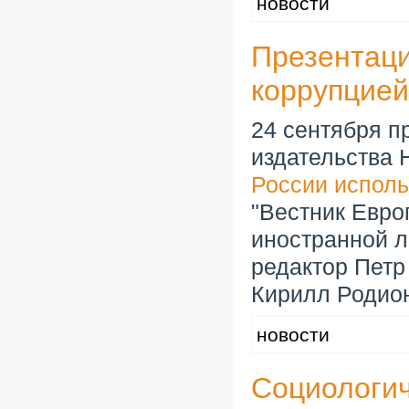
новости
Презентаци
коррупцией
24 сентября п
издательства 
России испол
"Вестник Евро
иностранной л
редактор Петр
Кирилл Родион
новости
Социологич