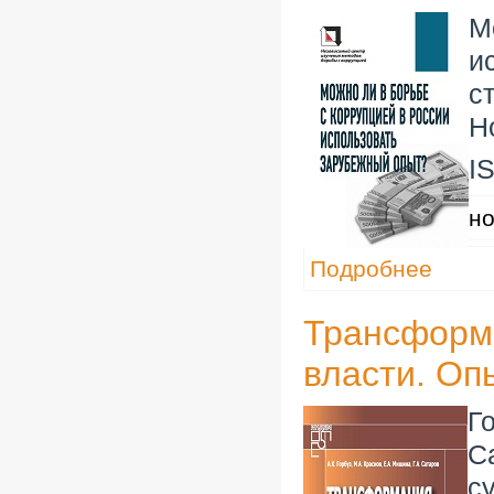
М
и
с
Н
I
но
Подробнее
Трансформ
власти. Оп
Г
С
с